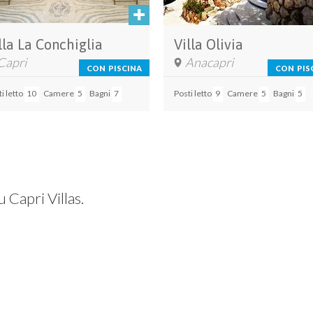
lla La Conchiglia
Villa Olivia
Capri
Anacapri
CON PISCINA
CON PIS
i letto
10
Camere
5
Bagni
7
Posti letto
9
Camere
5
Bagni
5
u Capri Villas.