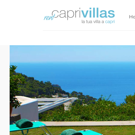
H
+
−