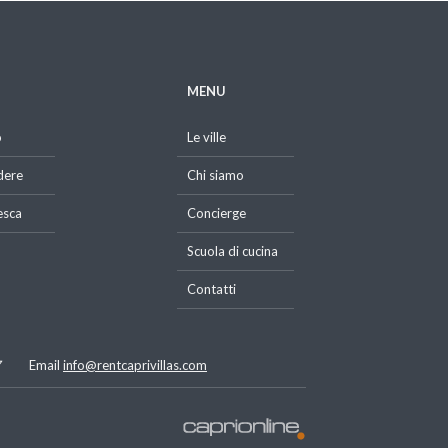
MENU
o
Le ville
dere
Chi siamo
esca
Concierge
Scuola di cucina
Contatti
7
Email
info@rentcaprivillas.com