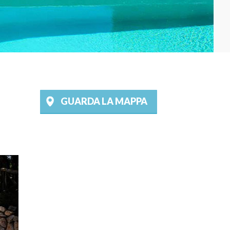
GUARDA LA MAPPA
©
OpenStreetMap
contributors