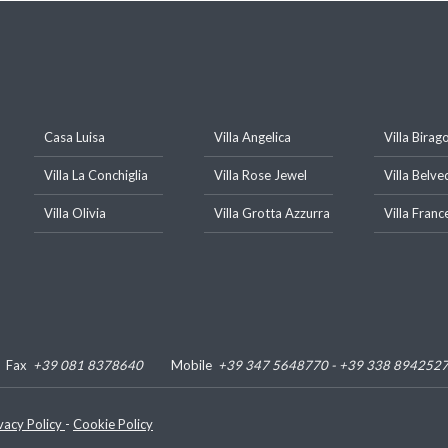
Casa Luisa
Villa Angelica
Villa Birag
Villa La Conchiglia
Villa Rose Jewel
Villa Belve
Villa Olivia
Villa Grotta Azzurra
Villa Franc
Fax
+39 081 8378640
Mobile
+39 347 5648770 - +39 338 894252
vacy Policy
-
Cookie Policy