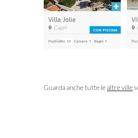
Villa Jolie
Vi
Capri
CON PISCINA
Posti letto
10
Camere
5
Bagni
5
Post
Guarda anche tutte le
altre ville
s