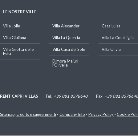
LE NOSTRE VILLE
Villa Jolie
Villa Alexander
Casa Luisa
Villa Giuliana
Villa La Quercia
Villa La Conchiglia
Villa Grotta delle
Villa Casa del Sole
Villa Olivia
Felci
Dimora Maiuri
l’Olivella
RENT CAPRI VILLAS
Tel.
+39 081 8378640
Fax
+39 081 837864
Luigi De Gregorio
P. IVA e C.F.: 07480070635
Sitemap, credits e suggerimenti
-
Company Info
-
Privacy Policy
-
Cookie Poli
Via Lo Palazzo, 30 - 80073 Capri (Napoli) - Italy