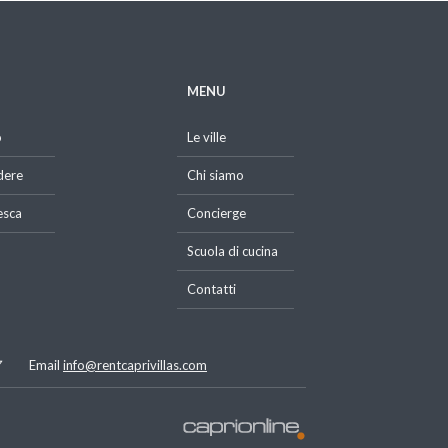
MENU
o
Le ville
dere
Chi siamo
esca
Concierge
Scuola di cucina
Contatti
7
Email
info@rentcaprivillas.com