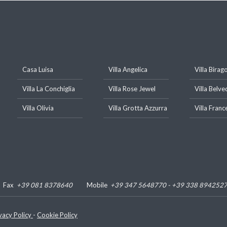
Casa Luisa
Villa Angelica
Villa Birag
Villa La Conchiglia
Villa Rose Jewel
Villa Belve
Villa Olivia
Villa Grotta Azzurra
Villa Franc
Fax
+39 081 8378640
Mobile
+39 347 5648770 - +39 338 894252
vacy Policy
-
Cookie Policy