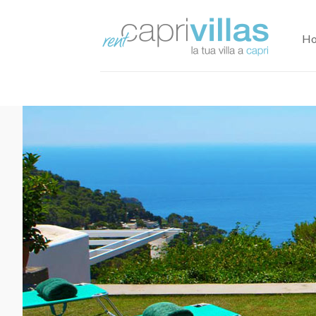
H
+
−