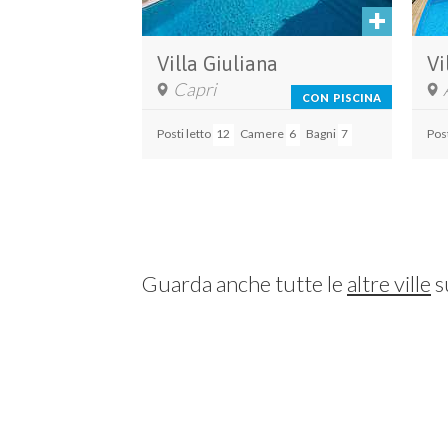
Villa Giuliana
Vi
Capri
CON PISCINA
Posti letto
12
Camere
6
Bagni
7
Post
Guarda anche tutte le
altre ville
s