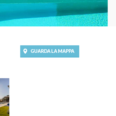
GUARDA LA MAPPA
©
OpenStreetMap
contributors