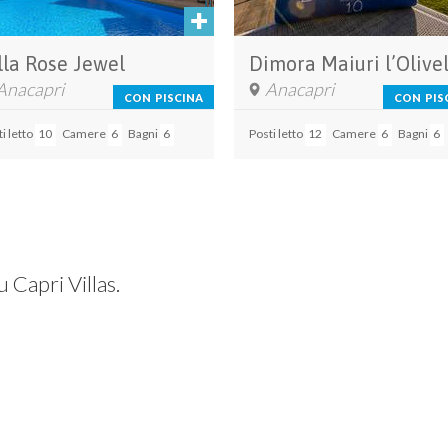
lla Rose Jewel
Dimora Maiuri l’Olivel
Anacapri
Anacapri
CON PISCINA
CON PIS
i letto
10
Camere
6
Bagni
6
Posti letto
12
Camere
6
Bagni
6
u Capri Villas.