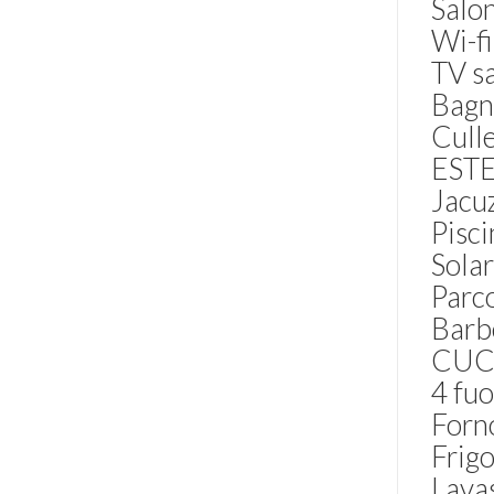
Salon
Wi-fi
TV sa
Bagni
Culle
EST
Jacu
Pisci
Sola
Parc
Barb
CUC
4 fuo
Forno
Frigo
Lavas