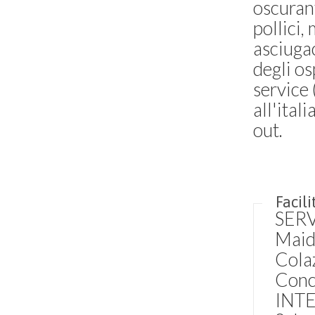
oscurant
pollici
asciugac
degli os
service 
all'ital
out.
Facili
SERV
Maid 
Colaz
Conci
INT