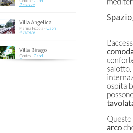
mediter
Centro -
Capri
2 camere
Spazio
Villa Angelica
Marina Piccola -
Capri
4 camere
L'access
comoda 
Villa Birago
Centro -
Capri
conforte
7 camere
salotto,
internaz
Villa La Quercia
Capri centro -
Capri
ospita b
10 camere
possono
tavolat
Villa La Conchiglia
Capri -
Capri
5 camere
Questo 
arco
che
Villa Belvedere