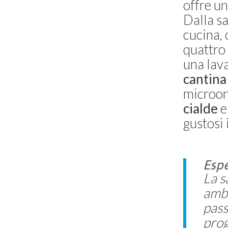
offre un
Capri -
Capri
Dalla sa
2 camere
cucina, 
quattro 
Villa Grotta delle Felci
Capri -
Capri
una lava
4 camere
cantina
microon
Villa Casa del Sole
Capri -
Capri
cialde
e
3 camere
gustosi
Villa Olivia
Anacapri
5 camere
Espe
La s
Villa Grotta Azzurra
amb
Anacapri
pass
8 camere
prog