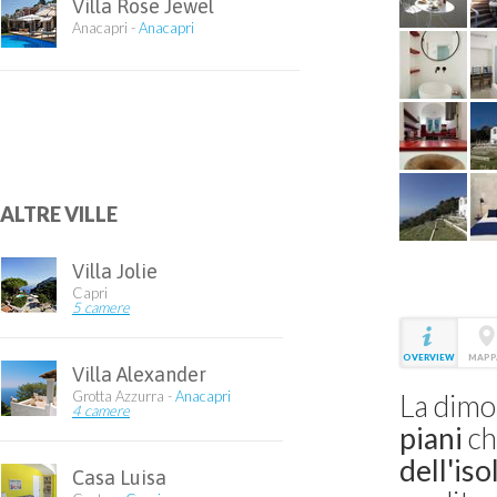
Villa Rose Jewel
Anacapri -
Anacapri
ALTRE VILLE
Villa Jolie
Capri
5 camere
OVERVIEW
MAPP
Villa Alexander
Grotta Azzurra -
Anacapri
La dimo
4 camere
piani
ch
dell'iso
Casa Luisa