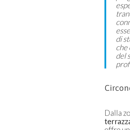
espe
Villa Francesca
Capri
tran
3 camere
conn
esse
di s
che 
del 
prof
Circon
Dalla zo
terrazz
offre un