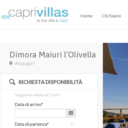
Home
Chi Siamo
Dimora Maiuri l’Olivella
Anacapri
RICHIESTA DISPONIBILITÀ
*Soggiorno minimo di 5 notti
Data di arrivo*
Data di partenza*
(
)