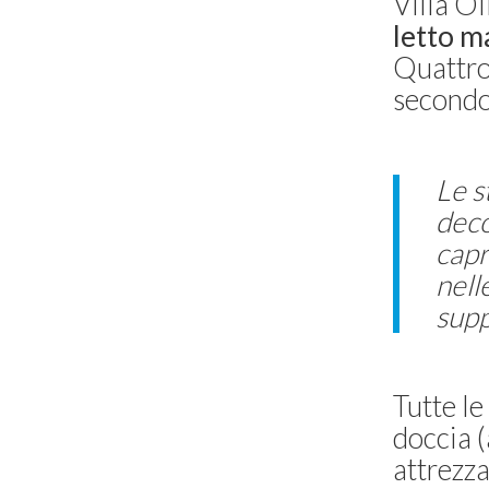
Villa Ol
letto m
Quattro 
secondo,
Le s
deco
capr
nelle
suppe
Tutte le
doccia (
attrezza