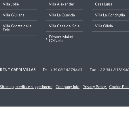
Villa Jolie
Villa Alexander
Casa Luisa
Villa Giuliana
Villa La Quercia
Villa La Conchiglia
Villa Grotta delle
Villa Casa del Sole
Villa Olivia
Felci
Dimora Maiuri
l’Olivella
RENT CAPRI VILLAS
Tel.
+39 081 8378640
Fax
+39 081 837864
Luigi De Gregorio
P. IVA e C.F.: 07480070635
Sitemap, credits e suggerimenti
-
Company Info
-
Privacy Policy
-
Cookie Poli
Via Lo Palazzo, 30 - 80073 Capri (Napoli) - Italy